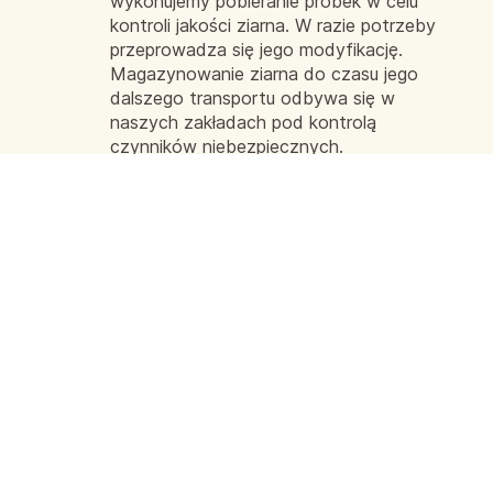
wykonujemy pobieranie próbek w celu
kontroli jakości ziarna. W razie potrzeby
przeprowadza się jego modyfikację.
Magazynowanie ziarna do czasu jego
dalszego transportu odbywa się w
naszych zakładach pod kontrolą
czynników niebezpiecznych.
Minimalizacja ryzyka przy zakupie i
dostawie towarów
Mając rozwiniętą sieć wiarygodnych
ukraińskich dostawców, organizując
wyspecjalizowaną logistykę
magazynową i transportową,
kontrolujemy wszystkie procesy zakupu i
sprzedaży produktów rolnych, wykonując
prace mające na celu zminimalizowanie
ryzyka.